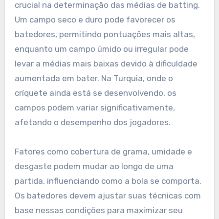
crucial na determinação das médias de batting.
Um campo seco e duro pode favorecer os
batedores, permitindo pontuações mais altas,
enquanto um campo úmido ou irregular pode
levar a médias mais baixas devido à dificuldade
aumentada em bater. Na Turquia, onde o
críquete ainda está se desenvolvendo, os
campos podem variar significativamente,
afetando o desempenho dos jogadores.
Fatores como cobertura de grama, umidade e
desgaste podem mudar ao longo de uma
partida, influenciando como a bola se comporta.
Os batedores devem ajustar suas técnicas com
base nessas condições para maximizar seu