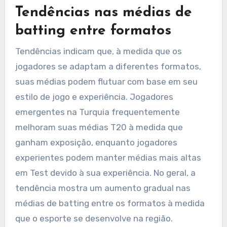
Tendências nas médias de
batting entre formatos
Tendências indicam que, à medida que os
jogadores se adaptam a diferentes formatos,
suas médias podem flutuar com base em seu
estilo de jogo e experiência. Jogadores
emergentes na Turquia frequentemente
melhoram suas médias T20 à medida que
ganham exposição, enquanto jogadores
experientes podem manter médias mais altas
em Test devido à sua experiência. No geral, a
tendência mostra um aumento gradual nas
médias de batting entre os formatos à medida
que o esporte se desenvolve na região.