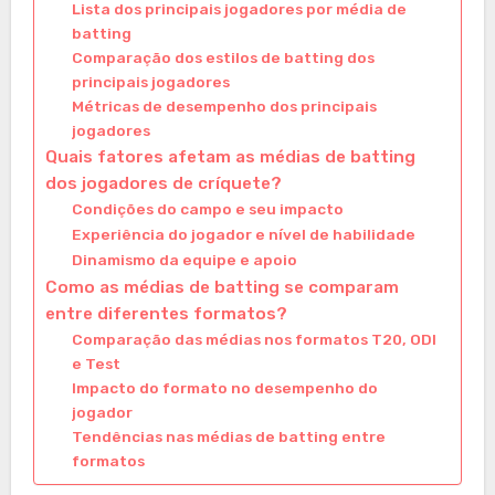
Lista dos principais jogadores por média de
batting
Comparação dos estilos de batting dos
principais jogadores
Métricas de desempenho dos principais
jogadores
Quais fatores afetam as médias de batting
dos jogadores de críquete?
Condições do campo e seu impacto
Experiência do jogador e nível de habilidade
Dinamismo da equipe e apoio
Como as médias de batting se comparam
entre diferentes formatos?
Comparação das médias nos formatos T20, ODI
e Test
Impacto do formato no desempenho do
jogador
Tendências nas médias de batting entre
formatos