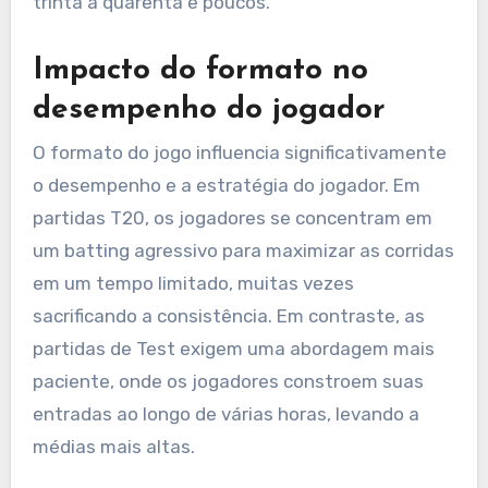
trinta a quarenta e poucos.
Impacto do formato no
desempenho do jogador
O formato do jogo influencia significativamente
o desempenho e a estratégia do jogador. Em
partidas T20, os jogadores se concentram em
um batting agressivo para maximizar as corridas
em um tempo limitado, muitas vezes
sacrificando a consistência. Em contraste, as
partidas de Test exigem uma abordagem mais
paciente, onde os jogadores constroem suas
entradas ao longo de várias horas, levando a
médias mais altas.