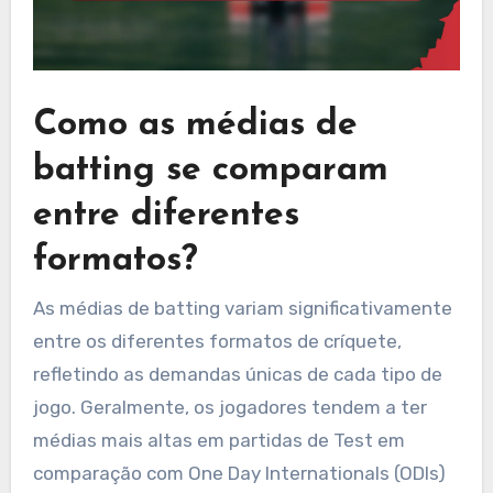
Como as médias de
batting se comparam
entre diferentes
formatos?
As médias de batting variam significativamente
entre os diferentes formatos de críquete,
refletindo as demandas únicas de cada tipo de
jogo. Geralmente, os jogadores tendem a ter
médias mais altas em partidas de Test em
comparação com One Day Internationals (ODIs)