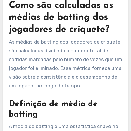
Como são calculadas as
médias de batting dos
jogadores de críquete?
As médias de batting dos jogadores de críquete
são calculadas dividindo o número total de
corridas marcadas pelo número de vezes que um
jogador foi eliminado. Essa métrica fornece uma
visão sobre a consistência e o desempenho de
um jogador ao longo do tempo.
Definição de média de
batting
A média de batting é uma estatística chave no