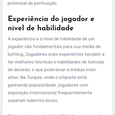
potencial de pontuação.
Experiência do jogador e
nível de habilidade
A experiência e o nível de habilidade de um
jogador são fundamentais para sua média de
batting. Jogadores mais experientes tendem a
ter melhores técnicas e habilidades de tomada
de decisão, o que pode levar a médias mais
altas. Na Turquia, onde o críquete está
ganhando popularidade, jogadores com
exposição internacional frequentemente
superam talentos locais.