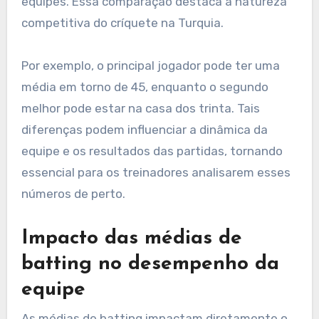
equipes. Essa comparação destaca a natureza
competitiva do críquete na Turquia.
Por exemplo, o principal jogador pode ter uma
média em torno de 45, enquanto o segundo
melhor pode estar na casa dos trinta. Tais
diferenças podem influenciar a dinâmica da
equipe e os resultados das partidas, tornando
essencial para os treinadores analisarem esses
números de perto.
Impacto das médias de
batting no desempenho da
equipe
As médias de batting impactam diretamente o