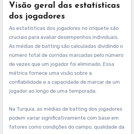
Visão geral das estatísticas
dos jogadores
As estatísticas dos jogadores no críquete são
cruciais para avaliar desempenhos individuais.
As médias de batting são calculadas dividindo o
número total de corridas marcadas pelo número
de vezes que um jogador foi eliminado. Essa
métrica fornece uma visão sobre a
confiabilidade e a capacidade de marcar de um
jogador ao longo de uma temporada.
Na Turquia, as médias de batting dos jogadores
podem variar significativamente com base em
fatores como condições do campo, qualidade da