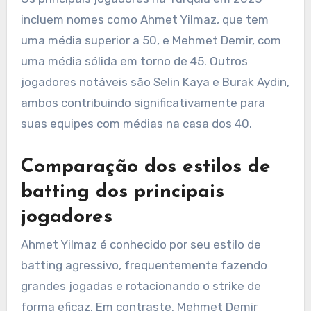
incluem nomes como Ahmet Yilmaz, que tem
uma média superior a 50, e Mehmet Demir, com
uma média sólida em torno de 45. Outros
jogadores notáveis são Selin Kaya e Burak Aydin,
ambos contribuindo significativamente para
suas equipes com médias na casa dos 40.
Comparação dos estilos de
batting dos principais
jogadores
Ahmet Yilmaz é conhecido por seu estilo de
batting agressivo, frequentemente fazendo
grandes jogadas e rotacionando o strike de
forma eficaz. Em contraste, Mehmet Demir