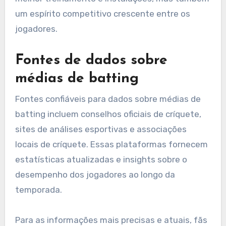
um espírito competitivo crescente entre os
jogadores.
Fontes de dados sobre
médias de batting
Fontes confiáveis para dados sobre médias de
batting incluem conselhos oficiais de críquete,
sites de análises esportivas e associações
locais de críquete. Essas plataformas fornecem
estatísticas atualizadas e insights sobre o
desempenho dos jogadores ao longo da
temporada.
Para as informações mais precisas e atuais, fãs