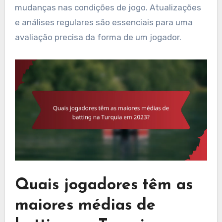
mudanças nas condições de jogo. Atualizações
e análises regulares são essenciais para uma
avaliação precisa da forma de um jogador.
Quais jogadores têm as
maiores médias de