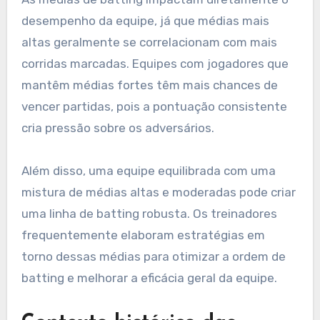
desempenho da equipe, já que médias mais
altas geralmente se correlacionam com mais
corridas marcadas. Equipes com jogadores que
mantêm médias fortes têm mais chances de
vencer partidas, pois a pontuação consistente
cria pressão sobre os adversários.
Além disso, uma equipe equilibrada com uma
mistura de médias altas e moderadas pode criar
uma linha de batting robusta. Os treinadores
frequentemente elaboram estratégias em
torno dessas médias para otimizar a ordem de
batting e melhorar a eficácia geral da equipe.