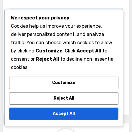
We respect your privacy
Cookies help us improve your experience,
deliver personalized content, and analyze
traffic. You can choose which cookies to allow
Post
by clicking
Customize
. Click
Accept All
to
Lista de
navigation
consent or
Reject All
to decline non-essential
Verificação
cookies.
Abrangente para
Analisar Estatísticas
Customize
de Jogadores de
Críquete na Turquia
Reject All
Accept All