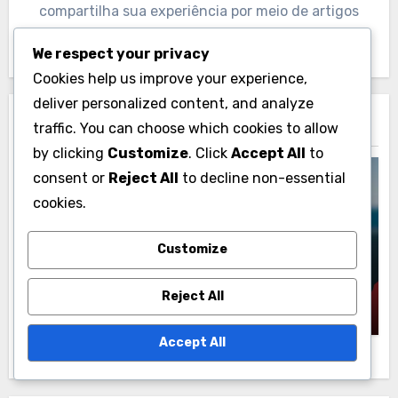
compartilha sua experiência por meio de artigos
envolventes e análises baseadas em dados.
We respect your privacy
Cookies help us improve your experience,
deliver personalized content, and analyze
Related Post
traffic. You can choose which cookies to allow
by clicking
Customize
. Click
Accept All
to
consent or
Reject All
to decline non-essential
cookies.
Estatísticas e Médias de Críquete na Polônia
Customize
Lista de Verificação Abrangente para
Acompanhamento das Médias dos
Reject All
Jogadores no Críquete Polonês
Samuel Grayson
12/12/2025
Accept All