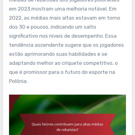
em 2023 mostram uma melhoria notável. Em
2022, as médias mais altas estavam em torno
dos 30 e poucos, indicando um salto
significativo nos níveis de desempenho. Essa
tendência ascendente sugere que os jogadores
estão aprimorando suas habilidades e se
adaptando melhor ao críquete competitivo, o
que é promissor para o futuro do esporte na
Polônia.