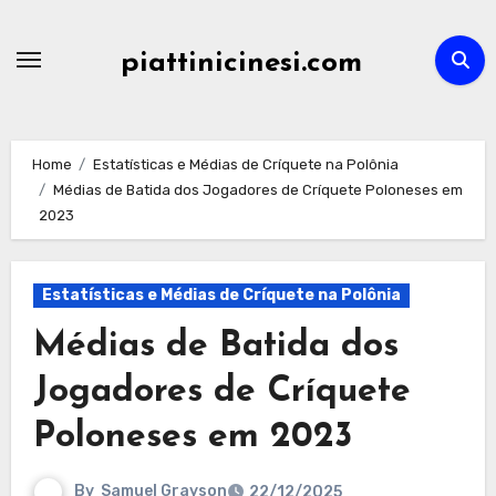
Skip
to
piattinicinesi.com
content
Home
Estatísticas e Médias de Críquete na Polônia
Médias de Batida dos Jogadores de Críquete Poloneses em
2023
Estatísticas e Médias de Críquete na Polônia
Médias de Batida dos
Jogadores de Críquete
Poloneses em 2023
By
Samuel Grayson
22/12/2025