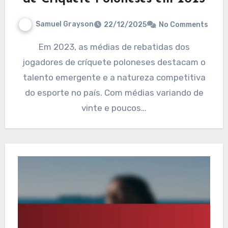
Samuel Grayson
22/12/2025
No Comments
Em 2023, as médias de rebatidas dos
jogadores de críquete poloneses destacam o
talento emergente e a natureza competitiva
do esporte no país. Com médias variando de
vinte e poucos…