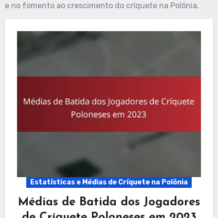
e no fomento ao crescimento do críquete na Polônia.
Estatísticas e Médias de Críquete na Polônia
Médias de Batida dos Jogadores
de Críquete Poloneses em 2023