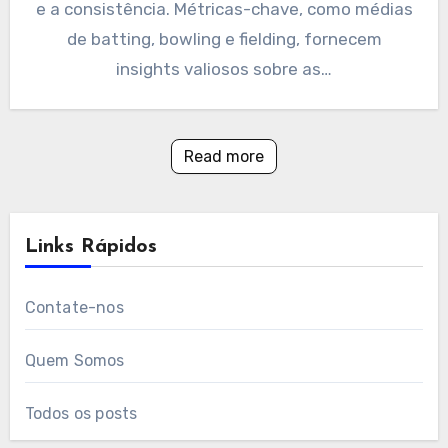
e a consistência. Métricas-chave, como médias
de batting, bowling e fielding, fornecem
insights valiosos sobre as…
Read more
Links Rápidos
Contate-nos
Quem Somos
Todos os posts