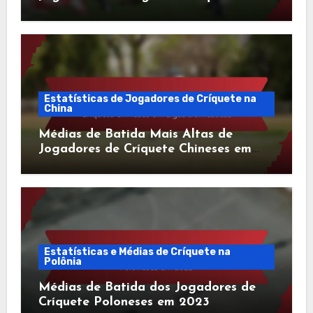
Vietnã
Estatísticas de Jogadores de Críquete na
China
Médias de Batida Mais Altas de
Jogadores de Críquete Chineses em
Ligas Domésticas
Estatísticas e Médias de Críquete na
Polônia
Médias de Batida dos Jogadores de
Críquete Poloneses em 2023