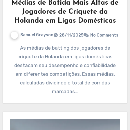
Médias de Batida Mais Altas de
Jogadores de Críquete da
Holanda em Ligas Domésticas
Samuel Grayson
28/11/2025
No Comments
As médias de batting dos jogadores de
críquete da Holanda em ligas domésticas
destacam seu desempenho e confiabilidade
em diferentes competições. Essas médias,
calculadas dividindo o total de corridas
marcadas…