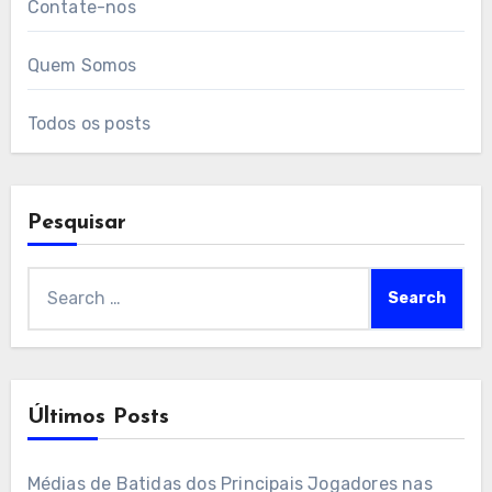
Contate-nos
Quem Somos
Todos os posts
Pesquisar
Search
for:
Últimos Posts
Médias de Batidas dos Principais Jogadores nas