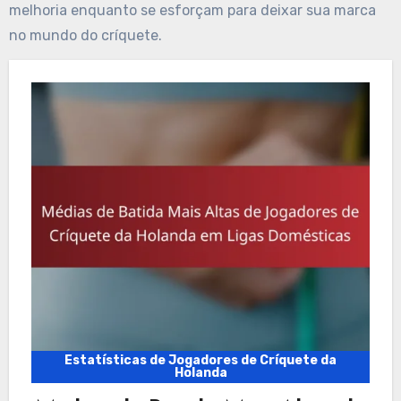
melhoria enquanto se esforçam para deixar sua marca
no mundo do críquete.
Estatísticas de Jogadores de Críquete da
Holanda