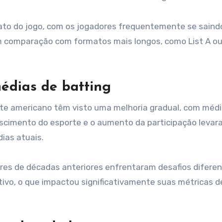
to do jogo, com os jogadores frequentemente se saind
m comparação com formatos mais longos, como List A o
édias de batting
ete americano têm visto uma melhoria gradual, com méd
escimento do esporte e o aumento da participação leva
ias atuais.
es de décadas anteriores enfrentaram desafios diferen
tivo, o que impactou significativamente suas métricas d