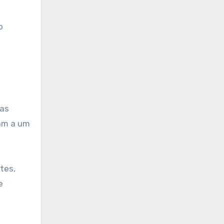
o
u
ias
ram a um
tes,
e