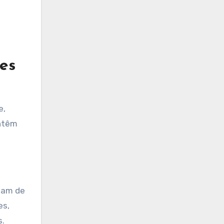
es
e,
antêm
iam de
es,
s.