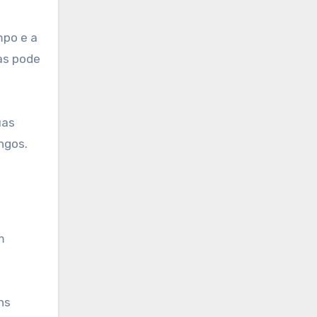
mpo e a
as pode
uas
ngos.
m
ns