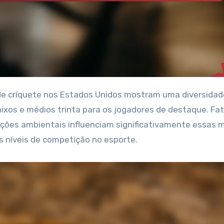
xos e médios trinta para os jogadores de destaque. Fa
ições ambientais influenciam significativamente essas 
 níveis de competição no esporte.