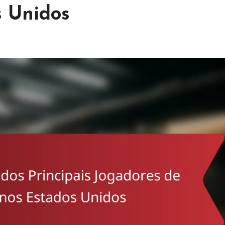
s Unidos