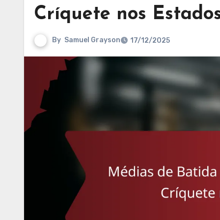
Críquete nos Estado
By
Samuel Grayson
17/12/2025