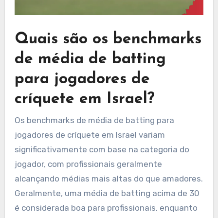
Quais são os benchmarks
de média de batting
para jogadores de
críquete em Israel?
Os benchmarks de média de batting para
jogadores de críquete em Israel variam
significativamente com base na categoria do
jogador, com profissionais geralmente
alcançando médias mais altas do que amadores.
Geralmente, uma média de batting acima de 30
é considerada boa para profissionais, enquanto