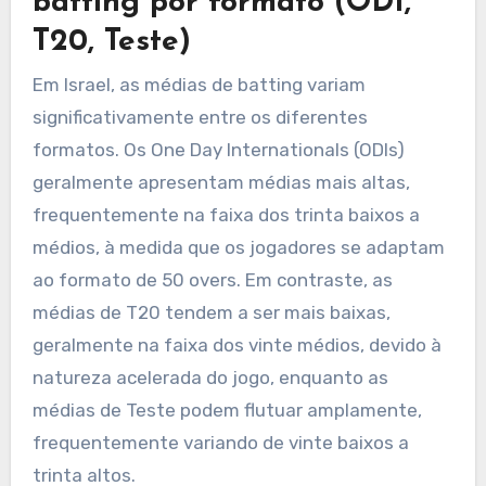
batting por formato (ODI,
T20, Teste)
Em Israel, as médias de batting variam
significativamente entre os diferentes
formatos. Os One Day Internationals (ODIs)
geralmente apresentam médias mais altas,
frequentemente na faixa dos trinta baixos a
médios, à medida que os jogadores se adaptam
ao formato de 50 overs. Em contraste, as
médias de T20 tendem a ser mais baixas,
geralmente na faixa dos vinte médios, devido à
natureza acelerada do jogo, enquanto as
médias de Teste podem flutuar amplamente,
frequentemente variando de vinte baixos a
trinta altos.