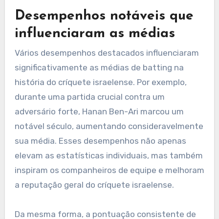
Desempenhos notáveis que
influenciaram as médias
Vários desempenhos destacados influenciaram
significativamente as médias de batting na
história do críquete israelense. Por exemplo,
durante uma partida crucial contra um
adversário forte, Hanan Ben-Ari marcou um
notável século, aumentando consideravelmente
sua média. Esses desempenhos não apenas
elevam as estatísticas individuais, mas também
inspiram os companheiros de equipe e melhoram
a reputação geral do críquete israelense.
Da mesma forma, a pontuação consistente de