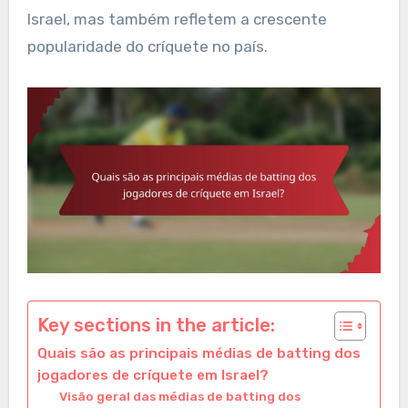
Israel, mas também refletem a crescente
popularidade do críquete no país.
Key sections in the article:
Quais são as principais médias de batting dos
jogadores de críquete em Israel?
Visão geral das médias de batting dos