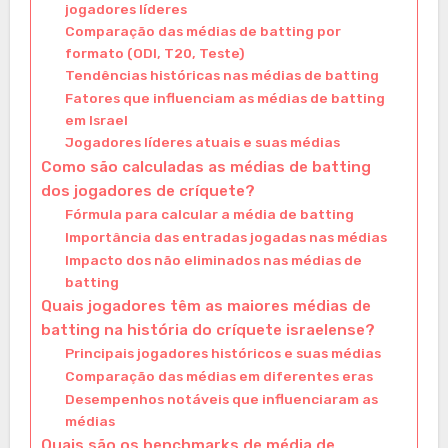
jogadores líderes
Comparação das médias de batting por
formato (ODI, T20, Teste)
Tendências históricas nas médias de batting
Fatores que influenciam as médias de batting
em Israel
Jogadores líderes atuais e suas médias
Como são calculadas as médias de batting
dos jogadores de críquete?
Fórmula para calcular a média de batting
Importância das entradas jogadas nas médias
Impacto dos não eliminados nas médias de
batting
Quais jogadores têm as maiores médias de
batting na história do críquete israelense?
Principais jogadores históricos e suas médias
Comparação das médias em diferentes eras
Desempenhos notáveis que influenciaram as
médias
Quais são os benchmarks de média de