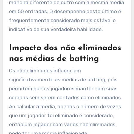
maneira diferente de outro com a mesma média
em 50 entradas. O desempenho deste último é
frequentemente considerado mais estável e
indicativo de sua verdadeira habilidade.
Impacto dos não eliminados
nas médias de batting
Os não eliminados influenciam
significativamente as médias de batting, pois
permitem que os jogadores mantenham suas
corridas sem serem contados como eliminados.
Ao calcular a média, apenas o número de vezes
que um jogador foi eliminado é considerado,
então um jogador com vários não eliminados
pode ter uma média inflacionada.