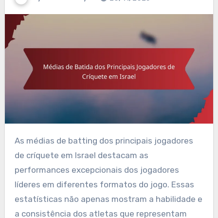
As médias de batting dos principais jogadores
de críquete em Israel destacam as
performances excepcionais dos jogadores
líderes em diferentes formatos do jogo. Essas
estatísticas não apenas mostram a habilidade e
a consistência dos atletas que representam