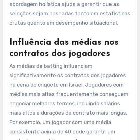
abordagem holística ajuda a garantir que as
seleções sejam baseadas tanto em estatísticas
brutas quanto em desempenho situacional.
Influência das médias nos
contratos dos jogadores
As médias de batting influenciam
significativamente os contratos dos jogadores
na cena do críquete em Israel. Jogadores com
médias mais altas frequentemente conseguem
negociar melhores termos, incluindo salários
mais altos e durações de contrato mais longas.
Por exemplo, um jogador com uma média
consistente acima de 40 pode garantir um