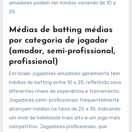
amadores podem ver médias variando de 10 a
25.
Médias de batting médias
por categoria de jogador
(amador, semi-profissional,
profissional)
Em Israel, jogadores amadores geralmente têm
médias de batting entre 10 e 25, refletindo seus
diferentes níveis de experiência e treinamento.
Jogadores semi-profissionais frequentemente
alcançam médias na faixa de 25 a 35, indicando
um nível de habilidade mais alto e um jogo mais
competitivo. Jogadores profissionais, que