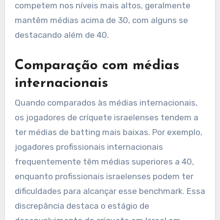
competem nos níveis mais altos, geralmente
mantêm médias acima de 30, com alguns se
destacando além de 40.
Comparação com médias
internacionais
Quando comparados às médias internacionais,
os jogadores de críquete israelenses tendem a
ter médias de batting mais baixas. Por exemplo,
jogadores profissionais internacionais
frequentemente têm médias superiores a 40,
enquanto profissionais israelenses podem ter
dificuldades para alcançar esse benchmark. Essa
discrepância destaca o estágio de