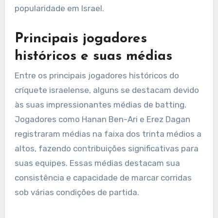
popularidade em Israel.
Principais jogadores
históricos e suas médias
Entre os principais jogadores históricos do
críquete israelense, alguns se destacam devido
às suas impressionantes médias de batting.
Jogadores como Hanan Ben-Ari e Erez Dagan
registraram médias na faixa dos trinta médios a
altos, fazendo contribuições significativas para
suas equipes. Essas médias destacam sua
consistência e capacidade de marcar corridas
sob várias condições de partida.