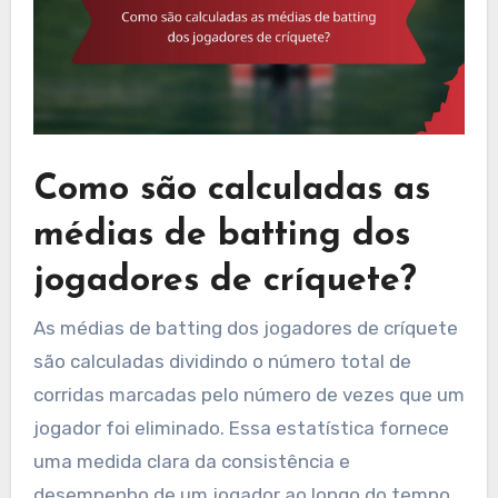
Como são calculadas as
médias de batting dos
jogadores de críquete?
As médias de batting dos jogadores de críquete
são calculadas dividindo o número total de
corridas marcadas pelo número de vezes que um
jogador foi eliminado. Essa estatística fornece
uma medida clara da consistência e
desempenho de um jogador ao longo do tempo.