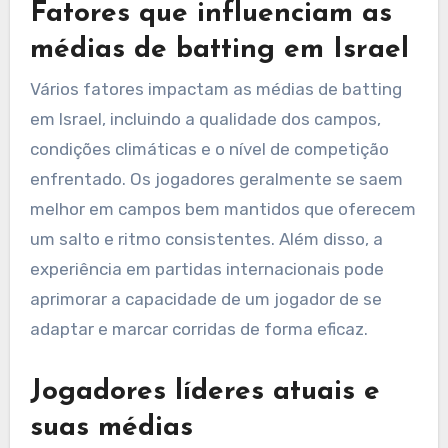
Fatores que influenciam as
médias de batting em Israel
Vários fatores impactam as médias de batting
em Israel, incluindo a qualidade dos campos,
condições climáticas e o nível de competição
enfrentado. Os jogadores geralmente se saem
melhor em campos bem mantidos que oferecem
um salto e ritmo consistentes. Além disso, a
experiência em partidas internacionais pode
aprimorar a capacidade de um jogador de se
adaptar e marcar corridas de forma eficaz.
Jogadores líderes atuais e
suas médias