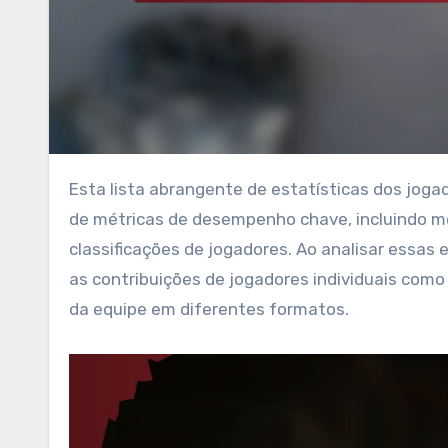
Esta lista abrangente de estatísticas dos jogadores de críquete de Bangladesh oferece uma visão detalhada
de métricas de desempenho chave, incluindo mé
classificações de jogadores. Ao analisar essas 
as contribuições de jogadores individuais com
da equipe em diferentes formatos.