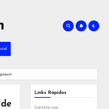
m
cial
ngladesh
Links Rápidos
 de
Contate-nos