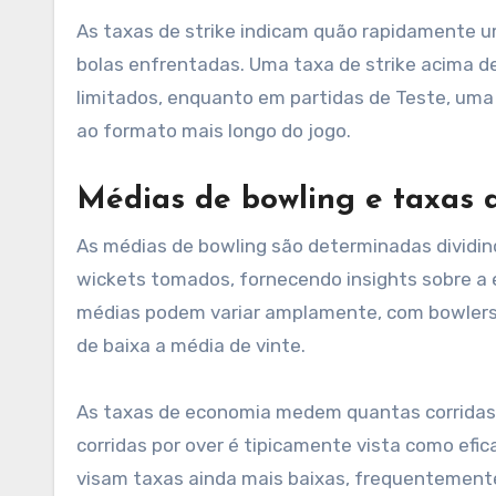
As taxas de strike indicam quão rapidamente u
bolas enfrentadas. Uma taxa de strike acima 
limitados, enquanto em partidas de Teste, uma
ao formato mais longo do jogo.
Médias de bowling e taxas 
As médias de bowling são determinadas dividin
wickets tomados, fornecendo insights sobre a e
médias podem variar amplamente, com bowler
de baixa a média de vinte.
As taxas de economia medem quantas corridas 
corridas por over é tipicamente vista como efic
visam taxas ainda mais baixas, frequentemente n