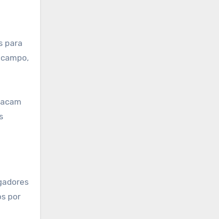
s para
o campo,
stacam
s
ogadores
s por