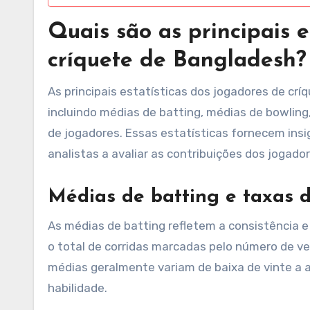
Quais são as principais e
críquete de Bangladesh?
As principais estatísticas dos jogadores de c
incluindo médias de batting, médias de bowling
de jogadores. Essas estatísticas fornecem insi
analistas a avaliar as contribuições dos jogador
Médias de batting e taxas d
As médias de batting refletem a consistência e
o total de corridas marcadas pelo número de v
médias geralmente variam de baixa de vinte a a
habilidade.